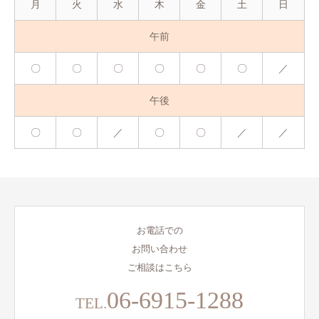
月
火
水
木
金
土
日
午前
〇
〇
〇
〇
〇
〇
／
午後
〇
〇
／
〇
〇
／
／
お電話での
お問い合わせ
ご相談はこちら
06-6915-1288
TEL.