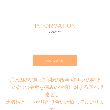
INFORMATION
お知らせ
台風１０号接近していますが、
台風１０号接近について
2/29（木）臨時休診のお知らせ
平常通り診察いたします
2024.08.28
2024.02.15
2024.08.31
お知らせ一覧
①原因の究明 ②症状の改善 ③再発の防止
この3つの要素を痛みの治療に対する基本理
念とし、
患者様としっかり向き合い治療してまいりま
す。