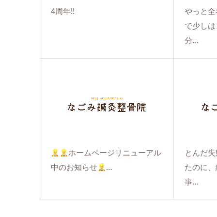
4周年!!
やっと全
で少しは
分…
ホームページリニューアル
とんだ失
中のお知らせ
…
たのに、
事…