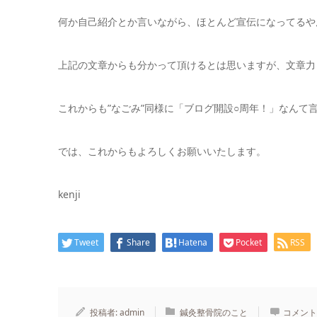
何か自己紹介とか言いながら、ほとんど宣伝になってるや
上記の文章からも分かって頂けるとは思いますが、文章力
これからも”なごみ”同様に「ブログ開設○周年！」なんて
では、これからもよろしくお願いいたします。
kenji
Tweet
Share
Hatena
Pocket
RSS
投稿者:
admin
鍼灸整骨院のこと
コメント