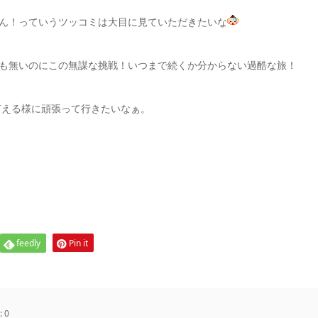
ん！っていうツッコミは大目に見ていただきたいな
も無いのにこの無謀な挑戦！いつまで続くか分からない過酷な旅！
言える様に頑張って行きたいなぁ。
feedly
Pin it
:
0