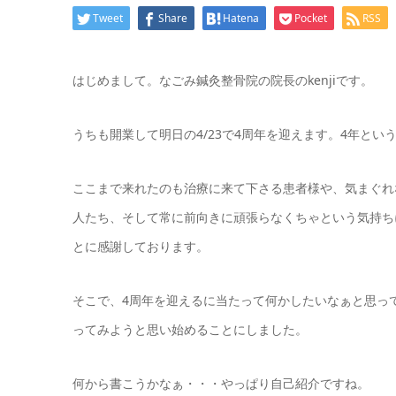
Tweet
Share
Hatena
Pocket
RSS
はじめまして。なごみ鍼灸整骨院の院長のkenjiです。
うちも開業して明日の4/23で4周年を迎えます。4年と
ここまで来れたのも治療に来て下さる患者様や、気まぐれ
人たち、そして常に前向きに頑張らなくちゃという気持ち
とに感謝しております。
そこで、4周年を迎えるに当たって何かしたいなぁと思っ
ってみようと思い始めることにしました。
何から書こうかなぁ・・・やっぱり自己紹介ですね。