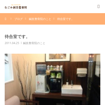
ーム
ブログ
鍼灸整骨院のこと
待合室です。
当院について
施術・保険
待合室です。
2011.04.25
鍼灸整骨院のこと
料金一覧
治療例
よくある質問
採用情報