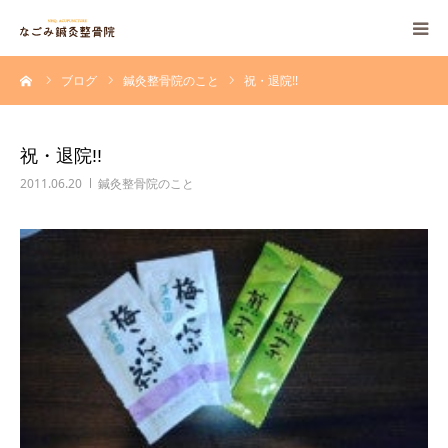
ーム
ブログ
鍼灸整骨院のこと
祝・退院!!
当院について
施術・保険
祝・退院!!
2011.06.20
鍼灸整骨院のこと
料金一覧
治療例
よくある質問
採用情報